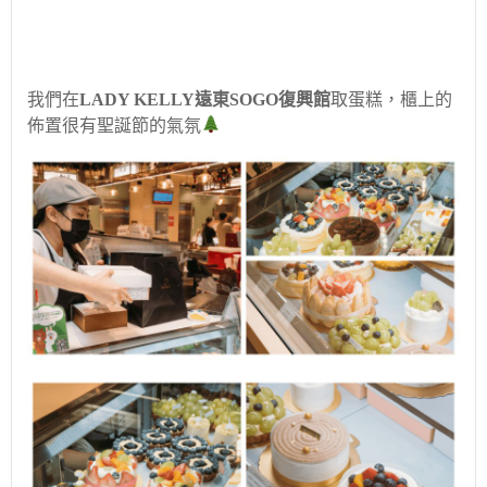
我們在
LADY KELLY遠東SOGO復興館
取蛋糕，櫃上的
佈置很有聖誕節的氣氛