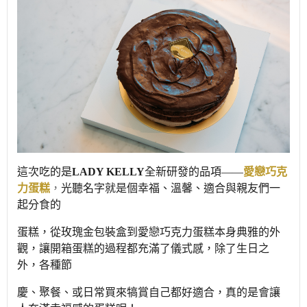
這次吃的是
LADY KELLY
全新研發的品項——
愛戀巧克
力蛋糕
，
光聽名字就是個幸福、溫馨、適合與親友們一
起分食的
蛋
糕，從玫瑰金包裝盒到愛戀巧克力蛋糕本身典雅的外
觀，讓開箱蛋糕的過程都充滿了儀式感，除了生日之
外，各種節
慶、
聚餐、或日常買來犒賞自己都好適合，真的是會讓