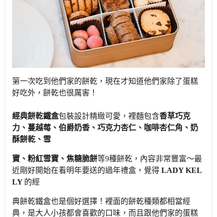
第一次吃到他們家的餅乾，現在才知道他們家除了蛋糕
好吃外，餅乾也很厲害！
經典餅乾鐵盒
包裝設計精緻可愛，裡麵包含
香草巧克
力、蔓越莓、伯爵奶香、巧克力杏仁、咖啡杏仁角、奶
酥餅乾、雪
寶
、粉紅雪寶、焦糖脆餅
等9種餅乾，內容非常豐富～最
近剛好開始在看明年要送的過年禮盒，覺得
LADY KEL
LY
的經
典餅
乾鐵盒也是個好選擇！裡面的餅乾種類都相當經
典，是大人小孩都會喜歡的口味，而且跟他們家的蛋糕