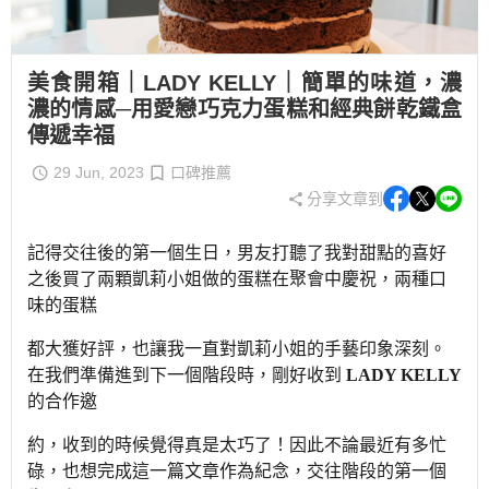
美食開箱｜LADY KELLY｜簡單的味道，濃
濃的情感─用愛戀巧克力蛋糕和經典餅乾鐵盒
傳遞幸福
29 Jun, 2023
口碑推薦
分享文章到
記得交往後的第一個生日，男友打聽了我對甜點的喜好
之後買了兩顆凱莉小姐做的蛋糕在聚會中慶祝，兩種口
味的蛋糕
都大獲好評，也讓我一直對凱莉小姐的手藝印象深刻。
在我們準備進到下一個階段時，剛好收到
LADY KELLY
的合作邀
約，收到的時候覺得真是太巧了！因此不論最近有多忙
碌，也想完成這一篇文章作為紀念，交往階段的第一個