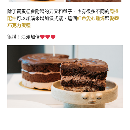
除了買蛋糕會附贈的刀叉和盤子，也有很多不同的
周邊
配件
可以加購來增加儀式感，這個
紅色愛心蠟燭
跟
愛戀
巧克力蛋糕
很搭！浪漫加倍