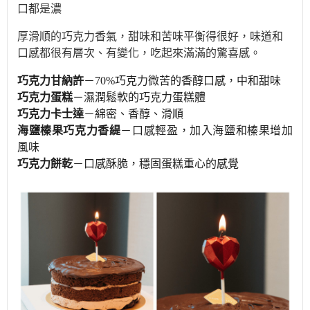
口都是濃
厚滑
順的巧克力香氣，甜味和苦味平衡得很好，味道和
口感都很有層次、有變化，吃起來滿滿的驚喜感。
巧克力甘納許
－70%巧克力微苦的香醇口感，中和甜味
巧克力蛋糕
－濕潤鬆軟的巧克力蛋糕體
巧克力卡士達
－綿密、香醇、滑順
海鹽榛果巧克力香緹
－口感輕盈，加入海鹽和榛果增加
風味
巧克力餅乾
－口感酥脆，穩固蛋糕重心的感覺