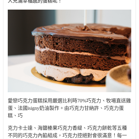
人充滿幸福感的蛋糕呢！
愛戀巧克力蛋糕採用嚴選比利時70%巧克力、牧場直送雞
蛋、法國isigny奶油製作。由巧克力甘納許、巧克力蛋
糕、巧
克
力卡士達、海鹽榛果巧克力香緹、巧克力餅乾等五種
不同的巧克力內餡組成，巧克力控絕對會很滿意！每一