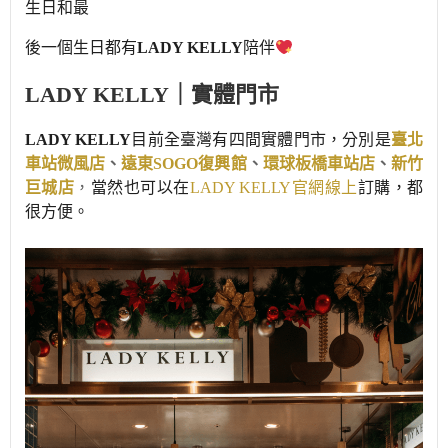
生日和最
後一個生日都有
LADY KELLY
陪伴
LADY KELLY｜實體門市
LADY KELLY
目前全臺灣有四間實體門市，分別是
臺北
車站微風店
、
遠東SOGO復興館
、
環球板橋車站店
、
新竹
巨城店
，
當然也可以在
LADY KELLY官網線上
訂購，都
很方便。