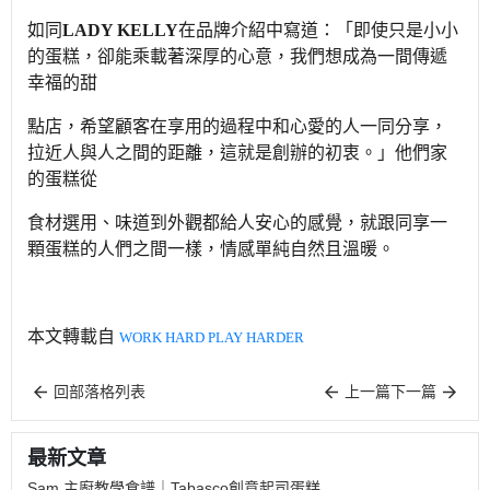
如同
LADY KELLY
在品牌介紹中寫道：「即使只是小小
的蛋糕，卻能乘載著深厚的心意，我們想成為一間傳遞
幸福的甜
點店，希望顧客在享用的過程中和心愛的人一同分享，
拉近人與人之間的距離，這就是創辦的初衷。」他們家
的蛋糕從
食材選用、味道到外觀都給人安心的感覺，就跟同享一
顆蛋糕的人們之間一樣，情感單純自然且溫暖。
本文轉載自
WORK HARD PLAY HARDER
回部落格列表
上一篇
下一篇
最新文章
Sam 主廚教學食譜｜Tabasco創意起司蛋糕