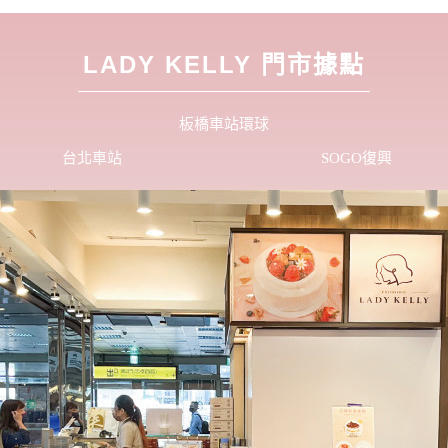
最
烘
LADY KELLY 門市據點
板橋車站環球
台北車站
SOGO復興