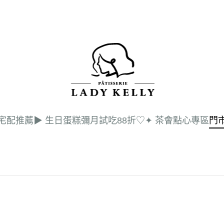
 宅配推薦
▶︎ 生日蛋糕
彌月試吃88折♡
✦ 茶會點心專區
門
會
口
嚴
媒
彌