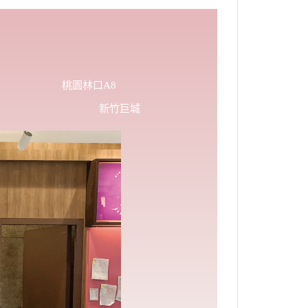
新消息
焙教學
桃園林口A8
新竹巨城