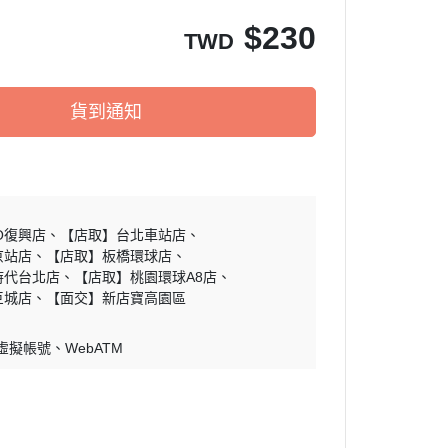
新消息
$
230
TWD
焙教學
貨到通知
O復興店
【店取】台北車站店
京站店
【店取】板橋環球店
時代台北店
【店取】桃園環球A8店
巨城店
【面交】新店寶高園區
 虛擬帳號
WebATM