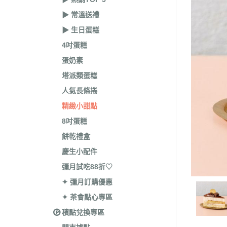
▶︎ 常溫送禮
▶︎ 生日蛋糕
4吋蛋糕
蛋奶素
塔派類蛋糕
人氣長條捲
精緻小甜點
8吋蛋糕
餅乾禮盒
慶生小配件
彌月試吃88折♡
✦ 彌月訂購優惠
✦ 茶會點心專區
積點兌換專區