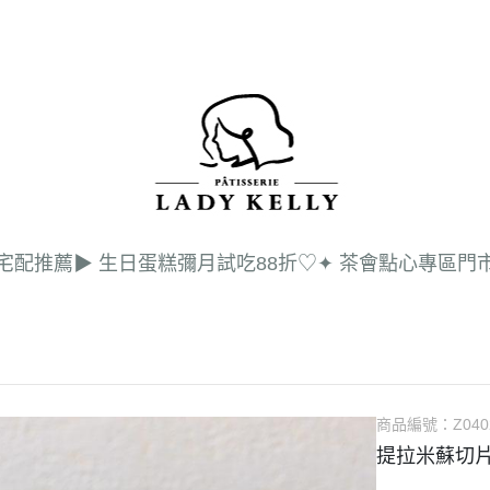
 宅配推薦
▶︎ 生日蛋糕
彌月試吃88折♡
✦ 茶會點心專區
門
會
口
嚴
商品編號：
Z040
媒
提拉米蘇切
彌