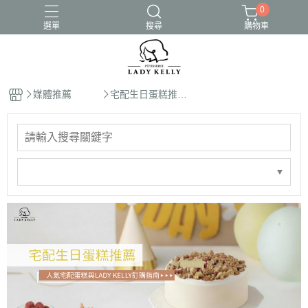
0
選單
搜尋
購物車
媒體推薦
宅配生日蛋糕推
薦：人氣宅配蛋糕
與LADY KELLY訂
購指南