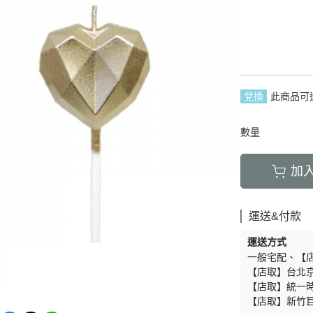
最
烘
兌換
此商品可
數量
加
運送&付款
運送方式
一般宅配
【
【店取】台北
【店取】統一
【店取】新竹