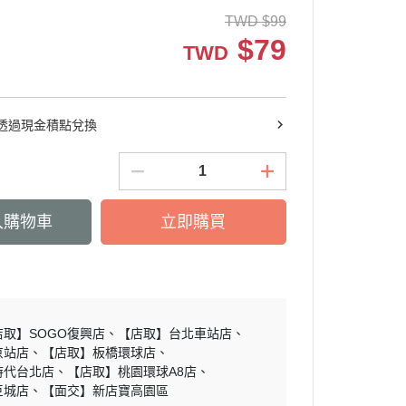
新消息
TWD
$
99
$
79
焙教學
TWD
透過現金積點兌換
入購物車
立即購買
店取】SOGO復興店
【店取】台北車站店
京站店
【店取】板橋環球店
時代台北店
【店取】桃園環球A8店
巨城店
【面交】新店寶高園區