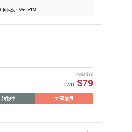
 虛擬帳號
WebATM
TWD
$
99
$
79
TWD
入購物車
立即購買