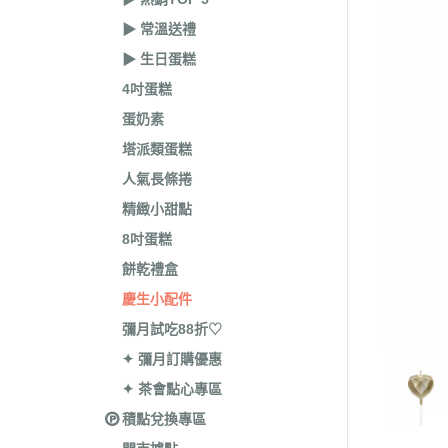
▶︎ 常溫送禮
▶︎ 生日蛋糕
4吋蛋糕
蛋奶素
塔派類蛋糕
人氣長條捲
精緻小甜點
8吋蛋糕
餅乾禮盒
慶生小配件
彌月試吃88折♡
✦ 彌月訂購優惠
✦ 茶會點心專區
積點兌換專區