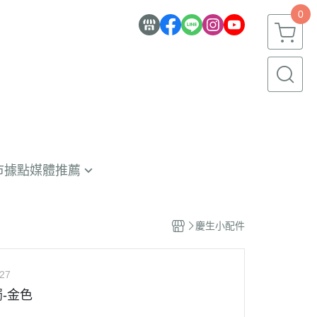
0
市據點
媒體推薦
員限定
碑推薦
慶生小配件
選食材
27
體報導
-金色
月蛋糕推薦