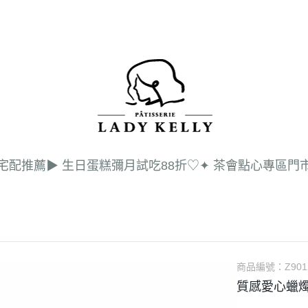
 宅配推薦
▶︎ 生日蛋糕
彌月試吃88折♡
✦ 茶會點心專區
門
會
口
嚴
商品編號：
Z901
媒
質感愛心蠟燭
彌