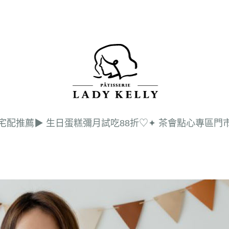
 宅配推薦
▶︎ 生日蛋糕
彌月試吃88折♡
✦ 茶會點心專區
門
會
口
嚴
媒
彌