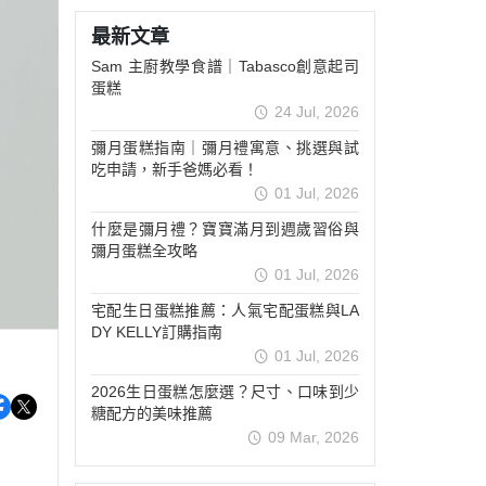
新消息
最新文章
焙教學
Sam 主廚教學食譜｜Tabasco創意起司
蛋糕
24 Jul, 2026
彌月蛋糕指南｜彌月禮寓意、挑選與試
吃申請，新手爸媽必看！
01 Jul, 2026
什麼是彌月禮？寶寶滿月到週歲習俗與
彌月蛋糕全攻略
01 Jul, 2026
宅配生日蛋糕推薦：人氣宅配蛋糕與LA
DY KELLY訂購指南
01 Jul, 2026
2026生日蛋糕怎麼選？尺寸、口味到少
糖配方的美味推薦
09 Mar, 2026