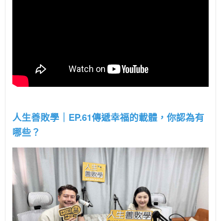
人生善敗學｜EP.61傳遞幸福的載體，你認為有
哪些？